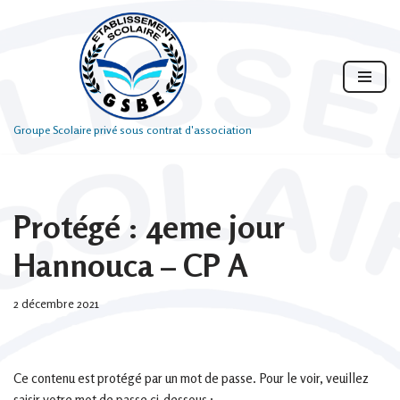
Aller
au
contenu
Groupe Scolaire privé sous contrat d'association
Protégé : 4eme jour
Hannouca – CP A
2 décembre 2021
Ce contenu est protégé par un mot de passe. Pour le voir, veuillez
saisir votre mot de passe ci-dessous :