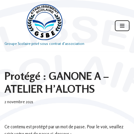
Aller
au
contenu
Groupe Scolaire privé sous contrat d'association
Protégé : GANONE A –
ATELIER H’ALOTHS
2 novembre 2021
Ce contenu est protégé par un mot de passe. Pour le voir, veuillez
saisir votre mot de passe ci-dessous :