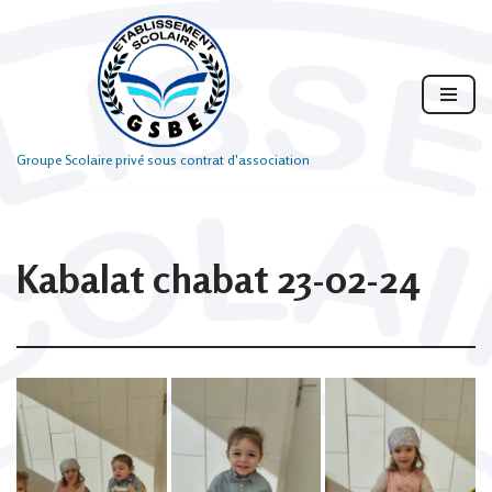
Aller
au
contenu
Groupe Scolaire privé sous contrat d'association
Kabalat chabat 23-02-24