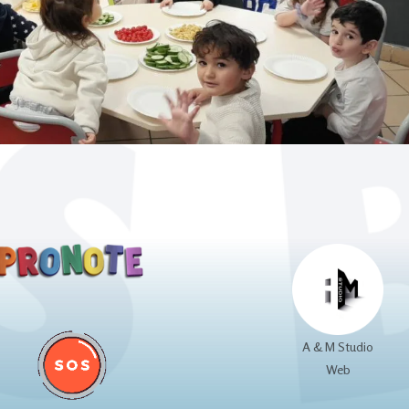
A & M Studio
Web