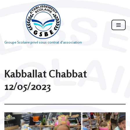
Aller
au
contenu
Groupe Scolaire privé sous contrat d'association
Kabballat Chabbat
12/05/2023