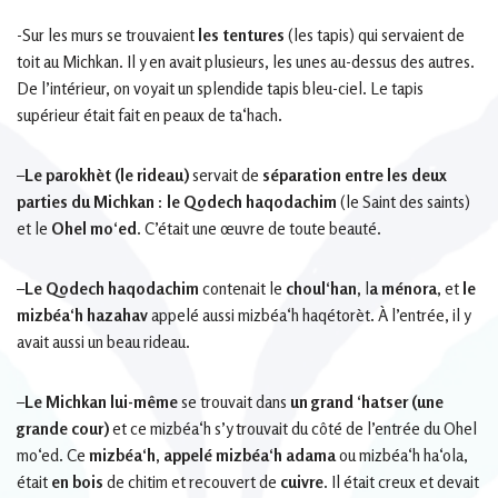
-Sur les murs se trouvaient
les tentures
(les tapis) qui servaient de
toit au Michkan. Il y en avait plusieurs, les unes au-dessus des autres.
De l’intérieur, on voyait un splendide tapis bleu-ciel. Le tapis
supérieur était fait en peaux de ta‘hach.
–
Le parokhèt (le rideau)
servait de
séparation entre les deux
parties du Michkan
:
le Qodech haqodachim
(le Saint des saints)
et le
Ohel mo‘ed
. C’était une œuvre de toute beauté.
–
Le Qodech haqodachim
contenait le
choul‘han,
l
a ménora
, et
le
mizbéa‘h hazahav
appelé aussi mizbéa‘h haqétorèt. À l’entrée, il y
avait aussi un beau rideau.
–
Le Michkan lui-même
se trouvait dans
un grand ‘hatser (une
grande cour)
et ce mizbéa‘h s’y trouvait du côté de l’entrée du Ohel
mo‘ed. Ce
mizbéa‘h, appelé mizbéa‘h adama
ou mizbéa‘h ha‘ola,
était
en bois
de chitim et recouvert de
cuivre
. Il était creux et devait