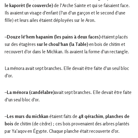
le kaporèt (le couvercle)
de l’Arche Sainte et qui se faisaient face.
Ils avaient un visage d’enfant (l’un d’un garçon et le second d’une
fille) et leurs ailes étaient déployées sur le Aron.
–
Douze lé‘hem hapanim (les pains à deux faces)
étaient placés
sur des étagères
sur le choul‘han (la Table)
en bois de chitim et
recouvert d’or dans le Michkan. Ils avaient la forme d’un rectangle.
La ménora avait sept branches. Elle devait être faite d’un seul bloc
d’or.
–
La ménora (candélabre)
avait sept branches. Elle devait être faite
d’un seul bloc d’or.
–
Les murs du michkan
étaient faits de
48 qérachim, planches de
bois
de chitim (de cèdre) ; ces bois provenaient des arbres plantés
par Ya‘aqov en Égypte. Chaque planche était recouverte d’or.