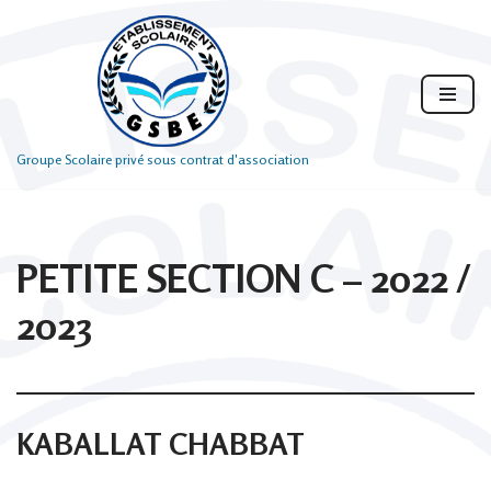
Aller
au
contenu
Groupe Scolaire privé sous contrat d'association
PETITE SECTION C – 2022 /
2023
KABALLAT CHABBAT