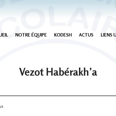
UEIL
NOTRE ÉQUIPE
KODESH
ACTUS
LIENS 
Vezot Habérakh’a
us