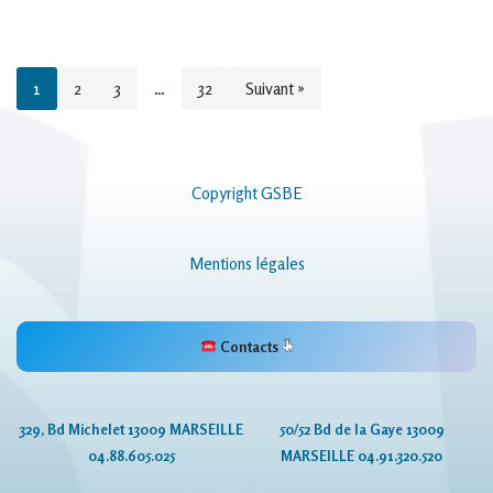
1
2
3
…
32
Suivant »
Copyright GSBE
Mentions légales
Contacts
329, Bd Michelet 13009 MARSEILLE
50/52 Bd de la Gaye 13009
04.88.605.025
MARSEILLE 04.91.320.520